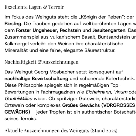
Exzellente Lagen & Terroir
Im Fokus des Weinguts steht die „Königin der Reben“: der
Riesling
. Die Trauben gedeihen auf weltberühmten Lagen w
dem
Forster Ungeheuer
,
Pechstein
und
Jesuitengarten
. Da
Zusammenspiel aus vulkanischem Basalt, Buntsandstein u
Kalkmergel verleiht den Weinen ihre charakteristische
Mineralität und eine feine, elegante Säurestruktur.
Nachhaltigkeit & Auszeichnungen
Das Weingut Georg Mosbacher setzt konsequent auf
nachhaltige Bewirtschaftung
und schonende Kellertechnik.
Diese Philosophie spiegelt sich in regelmäßigen Top-
Bewertungen in Fachmagazinen wie
Eichelmann
,
Vinum
od
Gault&Millau
wider. Ob spritziger Gutswein, charakterstark
Ortswein oder komplexes
Großes Gewächs (VDP.GROSSES
GEWÄCHS)
– jeder Tropfen ist ein authentischer Botschaft
seines Terroirs.
Aktuelle Auszeichnungen des Weinguts (Stand 2025)