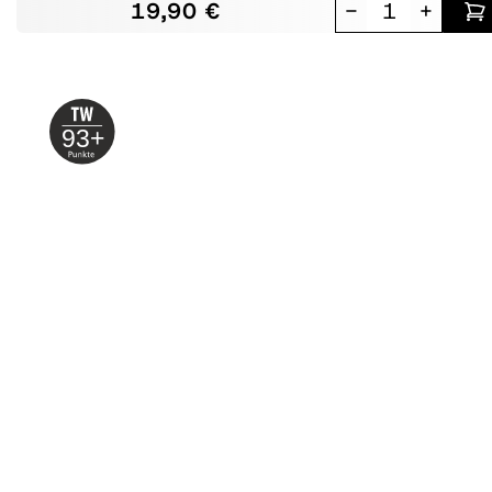
19,90 €
-
+
93+