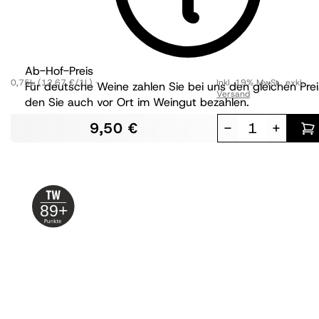
Carlotta alkoholfrei
trocken
Ab-Hof-Preis
0,75L
(12,67 €/1L)
Inkl. 19% MwSt.
,
exkl.
Für deutsche Weine zahlen Sie bei uns den gleichen Prei
Versand
den Sie auch vor Ort im Weingut bezahlen.
9,50 €
-
+
89+