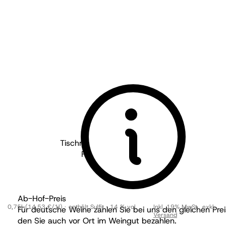
Tischmacher Weine - Pfalz
2021
Feierabend Pinot Noir
trocken
BIO
Ab-Hof-Preis
0,75l
(14,53 €/1l)
enthält Sulfit
14 % vol
Inkl. 19% MwSt.
,
exkl.
Für deutsche Weine zahlen Sie bei uns den gleichen Prei
Versand
den Sie auch vor Ort im Weingut bezahlen.