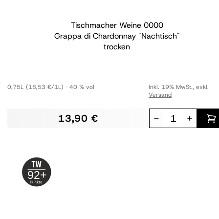
Tischmacher Weine
0000
Grappa di Chardonnay "Nachtisch"
trocken
0,75L
(18,53 €/1L)
40 % vol
Inkl. 19% MwSt.
,
exkl.
Versand
13,90 €
-
+
92+