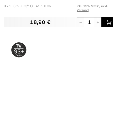
0,75L
(25,20 €/1L)
41,5 % vol
Inkl. 19% MwSt.
,
exkl.
Versand
18,90 €
-
+
93+