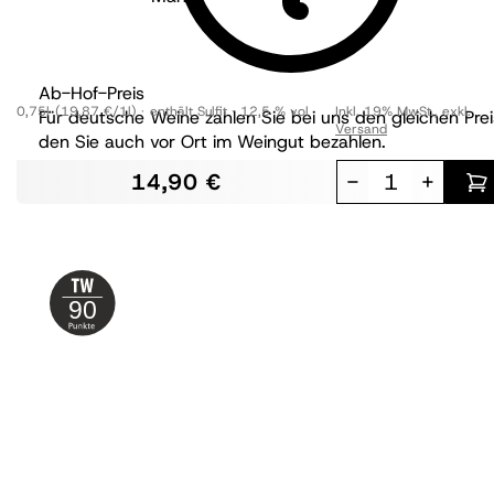
brut
Ab-Hof-Preis
0,75l
(19,87 €/1l)
enthält Sulfit
12,5 % vol
Inkl. 19% MwSt.
,
exkl.
Für deutsche Weine zahlen Sie bei uns den gleichen Prei
Versand
den Sie auch vor Ort im Weingut bezahlen.
14,90 €
-
+
90