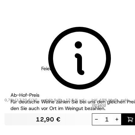
Tischmacher Weine
Feierabend Sekt Pinot Blanc
brut
Ab-Hof-Preis
0,75l
(17,20 €/1l)
enthält Sulfit
12,5 % vol
Inkl. 19% MwSt.
,
exkl.
Für deutsche Weine zahlen Sie bei uns den gleichen Prei
Versand
den Sie auch vor Ort im Weingut bezahlen.
12,90 €
-
+