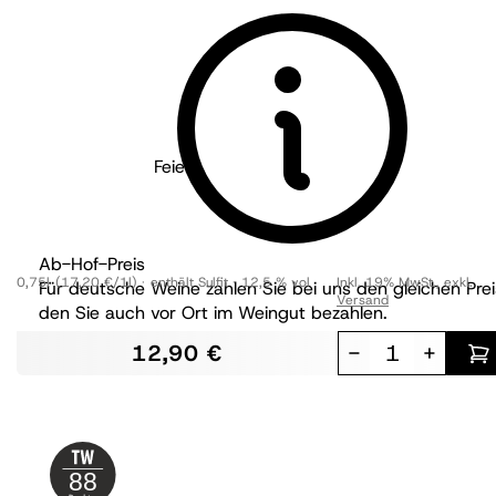
Tischmacher Weine
Feierabend Sekt Pinot Rosé
brut
Ab-Hof-Preis
0,75l
(17,20 €/1l)
enthält Sulfit
12,5 % vol
Inkl. 19% MwSt.
,
exkl.
Für deutsche Weine zahlen Sie bei uns den gleichen Prei
Versand
den Sie auch vor Ort im Weingut bezahlen.
12,90 €
-
+
88