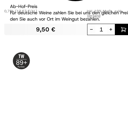
Ab-Hof-Preis
0,75L
(12,67 €/1L)
Inkl. 19% MwSt.
,
exkl.
Für deutsche Weine zahlen Sie bei uns den gleichen Prei
Versand
den Sie auch vor Ort im Weingut bezahlen.
9,50 €
-
+
89+