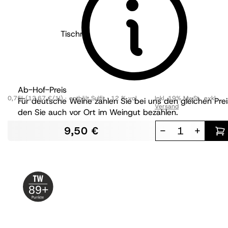
Tischmacher Weine - Pfalz
2022
Feierabend Riesling
trocken
BIO
Ab-Hof-Preis
0,75l
(12,67 €/1l)
enthält Sulfit
12 % vol
Inkl. 19% MwSt.
,
exkl.
Für deutsche Weine zahlen Sie bei uns den gleichen Prei
Versand
den Sie auch vor Ort im Weingut bezahlen.
9,50 €
-
+
89+