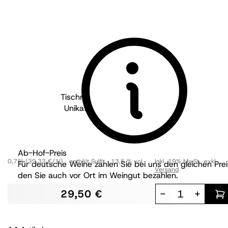
Tischmacher Weine - Pfalz
2020
Unikat Premium Rotwein Cuvée
trocken
Bioland
Ab-Hof-Preis
0,75l
(39,33 €/1l)
enthält Sulfit
13,5 % vol
Inkl. 19% MwSt.
,
exkl.
Für deutsche Weine zahlen Sie bei uns den gleichen Prei
Versand
den Sie auch vor Ort im Weingut bezahlen.
29,50 €
-
+