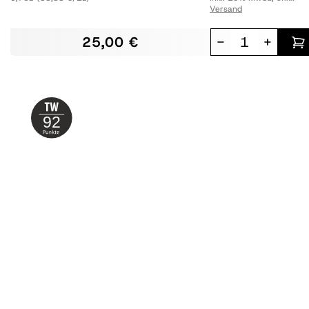
Versand
25,00 €
-
+
92