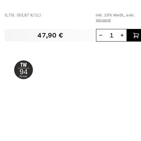
0,75L
(63,87 €/1L)
Inkl. 19% MwSt.
,
exkl.
Versand
47,90 €
-
+
94