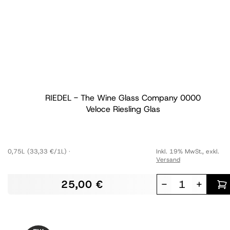
RIEDEL - The Wine Glass Company
0000
Veloce Riesling Glas
0,75L
(33,33 €/1L)
Inkl. 19% MwSt.
,
exkl.
Versand
25,00 €
-
+