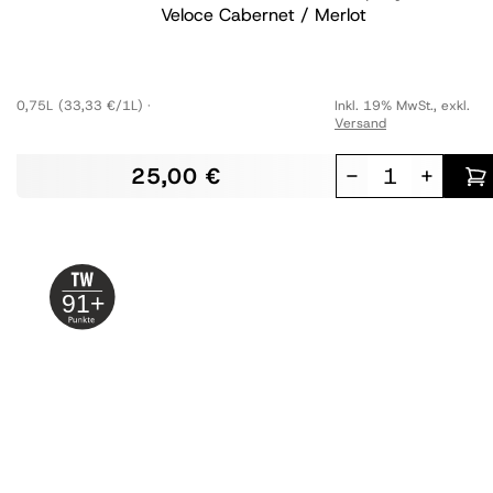
Veloce Cabernet / Merlot
0,75L
(33,33 €/1L)
Inkl. 19% MwSt.
,
exkl.
Versand
25,00 €
-
+
91+