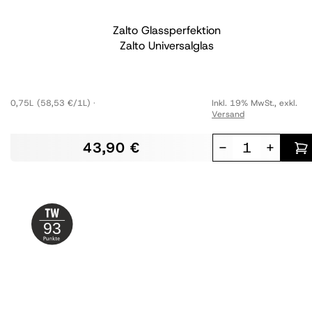
Zalto Glassperfektion
Zalto Universalglas
0,75L
(58,53 €/1L)
Inkl. 19% MwSt.
,
exkl.
Versand
43,90 €
-
+
93