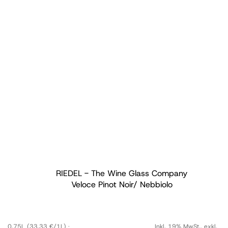
RIEDEL - The Wine Glass Company
Veloce Pinot Noir/ Nebbiolo
0,75L
(33,33 €/1L)
Inkl. 19% MwSt.
,
exkl.