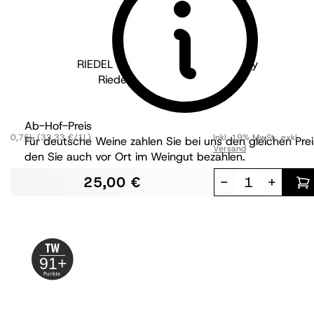
RIEDEL - The Wine Glass Company
Riedel Veloce Champagner
Ab-Hof-Preis
0,75L
(33,33 €/1L)
Inkl. 19% MwSt.
,
exkl.
Für deutsche Weine zahlen Sie bei uns den gleichen Prei
Versand
den Sie auch vor Ort im Weingut bezahlen.
25,00 €
-
+
91+