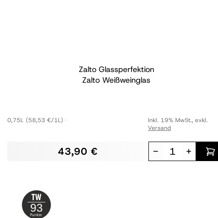
Zalto Glassperfektion
Zalto Weißweinglas
0,75L
(58,53 €/1L)
Inkl. 19% MwSt.
,
exkl.
Versand
43,90 €
-
+
93