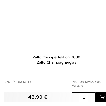
Zalto Glassperfektion
0000
Zalto Champagnerglas
0,75L
(58,53 €/1L)
Inkl. 19% MwSt.
,
exkl.
Versand
43,90 €
-
+