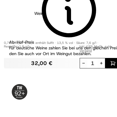
Weingut Knipser - Pfalz
2022
Chardonnay***
trocken
Ab-Hof-Preis
0,75l
(42,67 €/1l)
enthält Sulfit
13,5 % vol
Säure:
7,6 g/l
Restsüße:
1,6 g/l
Inkl. 19% MwSt.
,
exkl.
Für deutsche Weine zahlen Sie bei uns den gleichen Prei
Versand
den Sie auch vor Ort im Weingut bezahlen.
32,00 €
-
+
92+