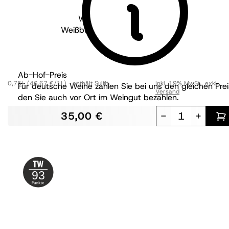
Weingut Knipser - Pfalz
Weißburgunder Kirschgarten GG
trocken
Ab-Hof-Preis
0,75L
(46,67 €/1L)
enthält Sulfit
Inkl. 19% MwSt.
,
exkl.
Für deutsche Weine zahlen Sie bei uns den gleichen Prei
Versand
den Sie auch vor Ort im Weingut bezahlen.
35,00 €
-
+
93