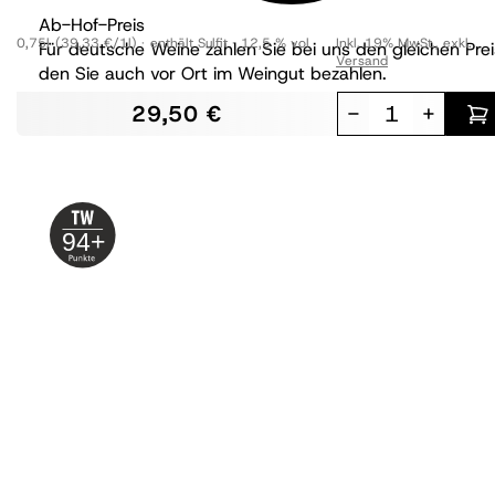
Ab-Hof-Preis
0,75l
(39,33 €/1l)
enthält Sulfit
12,5 % vol
Inkl. 19% MwSt.
,
exkl.
Für deutsche Weine zahlen Sie bei uns den gleichen Prei
Versand
den Sie auch vor Ort im Weingut bezahlen.
29,50 €
-
+
94+