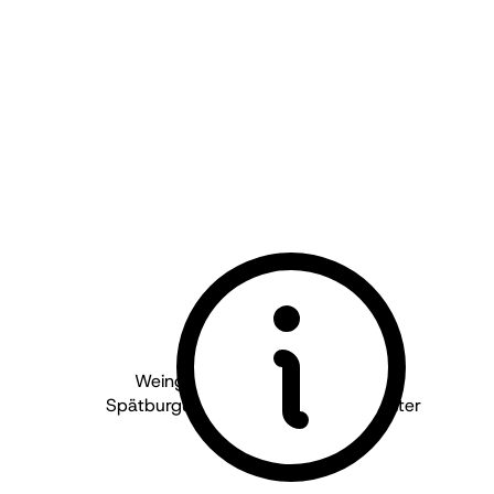
Weingut Münzberg - Pfalz
2022
Spätburgunder Godramsteiner Affolter
trocken
BIO