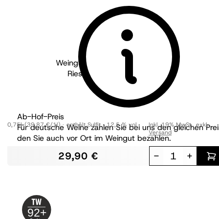
Weingut Philipp Kuhn - Pfalz
2023
Riesling "Im großen Garten"
trocken
Ab-Hof-Preis
0,75l
(39,87 €/1l)
enthält Sulfit
12,5 % vol
Inkl. 19% MwSt.
,
exkl.
Für deutsche Weine zahlen Sie bei uns den gleichen Prei
Versand
den Sie auch vor Ort im Weingut bezahlen.
29,90 €
-
+
92+