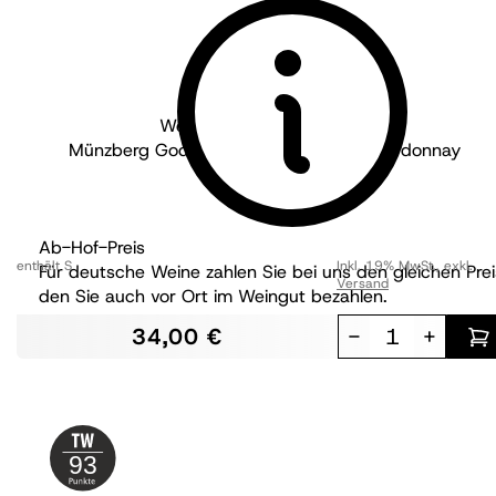
Weingut Münzberg - Pfalz
Münzberg Godramsteiner Stahlbühl Chardonnay
trocken
BIO
Ab-Hof-Preis
enthält S
Inkl. 19% MwSt.
,
exkl.
Für deutsche Weine zahlen Sie bei uns den gleichen Prei
Versand
den Sie auch vor Ort im Weingut bezahlen.
34,00 €
-
+
93