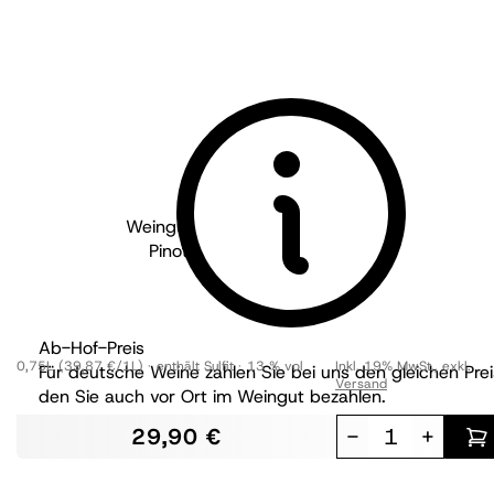
Weingut Philipp Kuhn - Pfalz
2022
Pinot Blanc Kirschgarten GG
trocken
Ab-Hof-Preis
0,75L
(39,87 €/1L)
enthält Sulfit
13 % vol
Inkl. 19% MwSt.
,
exkl.
Für deutsche Weine zahlen Sie bei uns den gleichen Prei
Versand
den Sie auch vor Ort im Weingut bezahlen.
29,90 €
-
+