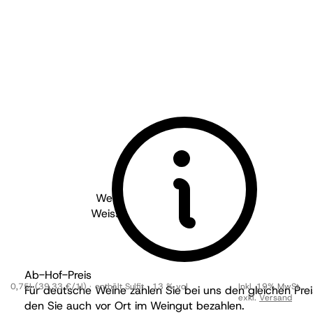
Weingut Gabel - Pfalz
2023
Weissburgunder Kirchenstück
trocken
BIO
Ab-Hof-Preis
0,75l
(39,33 €/1l)
enthält Sulfit
13 % vol
Inkl. 19% MwSt.
,
Für deutsche Weine zahlen Sie bei uns den gleichen Prei
exkl.
Versand
den Sie auch vor Ort im Weingut bezahlen.