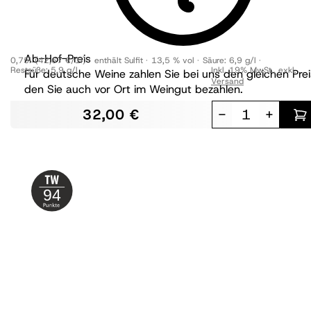
trocken
Ab-Hof-Preis
0,75l
(42,67 €/1l)
enthält Sulfit
13,5 % vol
Säure:
6,9 g/l
Restsüße:
5,9 g/l
Inkl. 19% MwSt.
,
exkl.
Für deutsche Weine zahlen Sie bei uns den gleichen Prei
Versand
den Sie auch vor Ort im Weingut bezahlen.
32,00 €
-
+
94