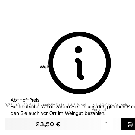
Weingut Knipser - Pfalz
2020
Cuvée X 0,375
trocken
Ab-Hof-Preis
0,75L
(31,33 €/1L)
enthält Sulfit
13,5 % vol
Inkl. 19% MwSt.
,
exkl.
Für deutsche Weine zahlen Sie bei uns den gleichen Prei
Versand
den Sie auch vor Ort im Weingut bezahlen.
23,50 €
-
+