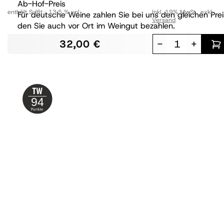
Ab-Hof-Preis
enthält Sulfit
13,5 % vol
Inkl. 19% MwSt.
,
exkl.
Für deutsche Weine zahlen Sie bei uns den gleichen Prei
Versand
den Sie auch vor Ort im Weingut bezahlen.
32,00 €
-
+
94