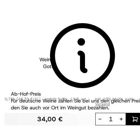
Weingut Wöhrle - Baden
2023
Gottsacker Chardonnay GG
trocken
BIO
Ab-Hof-Preis
0,75L
(45,33 €/1L)
enthält Sulfit
13 % vol
Inkl. 19% MwSt.
,
exkl.
Für deutsche Weine zahlen Sie bei uns den gleichen Prei
Versand
den Sie auch vor Ort im Weingut bezahlen.
34,00 €
-
+