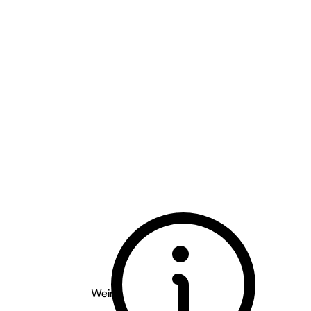
Weingut Knipser - Pfalz
2020
Marsannier ***