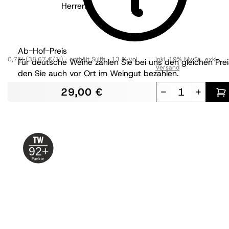
Herrentisch Weissburgunder GG
trocken
BIO
Ab-Hof-Preis
0,75l
(38,67 €/1l)
enthält Sulfit
13 % vol
Inkl. 19% MwSt.
,
exkl.
Für deutsche Weine zahlen Sie bei uns den gleichen Prei
Versand
den Sie auch vor Ort im Weingut bezahlen.
29,00 €
-
+
92+