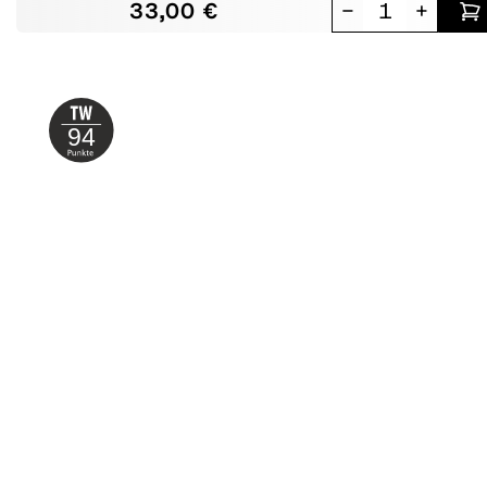
33,00 €
-
+
94