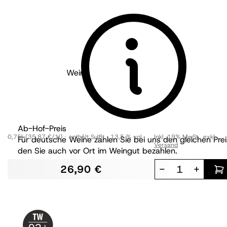
Weingut Knipser - Pfalz
2016
Viognier
trocken
Ab-Hof-Preis
0,75l
(35,87 €/1l)
enthält Sulfit
13,5 % vol
Inkl. 19% MwSt.
,
exkl.
Für deutsche Weine zahlen Sie bei uns den gleichen Prei
Versand
den Sie auch vor Ort im Weingut bezahlen.
26,90 €
-
+