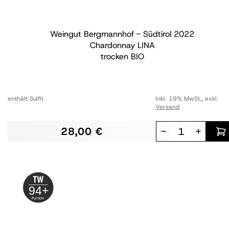
Weingut Bergmannhof - Südtirol
2022
Chardonnay LINA
trocken
BIO
enthält Sulfit
Inkl. 19% MwSt.
,
exkl.
Versand
28,00 €
-
+
94+