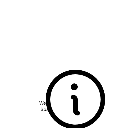
Weingut Gabel - Pfalz
2022
Spätburgunder Steinacker
trocken
BIO