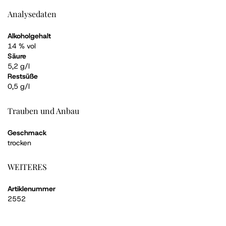
Analysedaten
Alkoholgehalt
14 % vol
Säure
5,2 g/l
Restsüße
0,5 g/l
Trauben und Anbau
Geschmack
trocken
WEITERES
Artiklenummer
2552