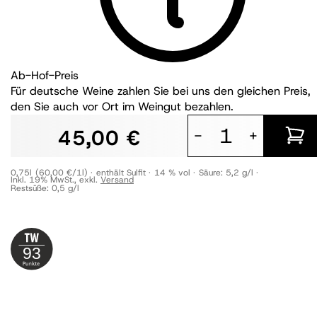
Ab-Hof-Preis
Für deutsche Weine zahlen Sie bei uns den gleichen Preis,
den Sie auch vor Ort im Weingut bezahlen.
45,00 €
-
+
0,75l
(60,00 €/1l)
enthält Sulfit
14 % vol
Säure:
5,2 g/l
Inkl. 19% MwSt.
,
exkl.
Versand
Restsüße:
0,5 g/l
93