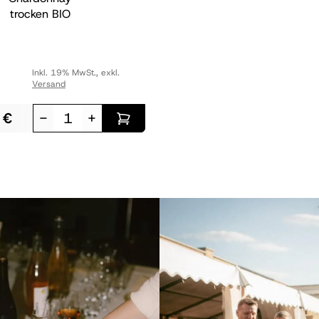
trocken
BIO
Inkl. 19% MwSt.
,
exkl.
Versand
 €
-
+