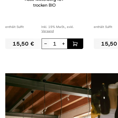
trocken
BIO
enthält Sulfit
Inkl. 19% MwSt.
,
exkl.
enthält Sulfit
Versand
15,50 €
-
+
15,50