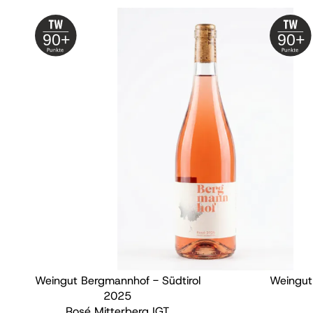
90+
90+
Weingut Bergmannhof - Südtirol
Weingut
2025
Rosé Mitterberg IGT