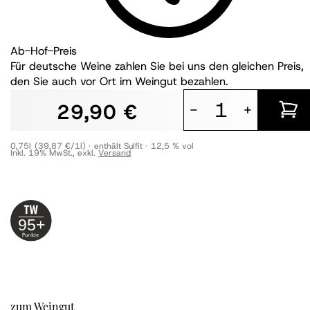
Ab-Hof-Preis
Für deutsche Weine zahlen Sie bei uns den gleichen Preis,
den Sie auch vor Ort im Weingut bezahlen.
29,90 €
-
+
0,75l
(39,87 €/1l)
enthält Sulfit
12,5 % vol
Inkl. 19% MwSt.
,
exkl.
Versand
95+
zum Weingut