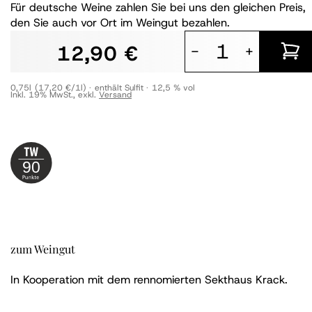
Für deutsche Weine zahlen Sie bei uns den gleichen Preis,
den Sie auch vor Ort im Weingut bezahlen.
12,90 €
-
+
0,75l
(17,20 €/1l)
enthält Sulfit
12,5 % vol
Inkl. 19% MwSt.
,
exkl.
Versand
90
zum Weingut
In Kooperation mit dem rennomierten Sekthaus Krack.