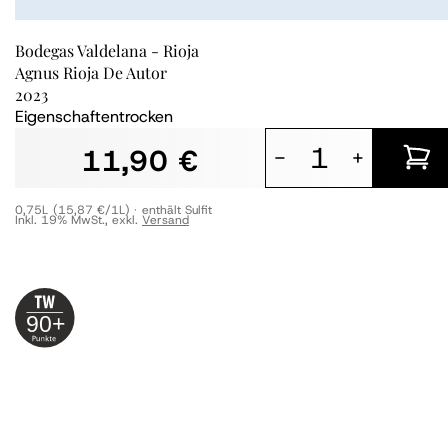
Bodegas Valdelana - Rioja
Agnus Rioja De Autor
2023
Eigenschaften
trocken
11,90 €
-
+
0,75L
(15,87 €/1L)
enthält Sulfit
Inkl. 19% MwSt.
,
exkl.
Versand
90+