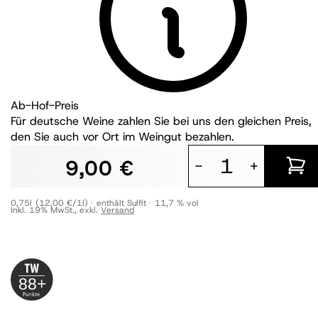
Ab-Hof-Preis
Für deutsche Weine zahlen Sie bei uns den gleichen Preis,
den Sie auch vor Ort im Weingut bezahlen.
9,00 €
-
+
0,75l
(12,00 €/1l)
enthält Sulfit
11,7 % vol
Inkl. 19% MwSt.
,
exkl.
Versand
88+