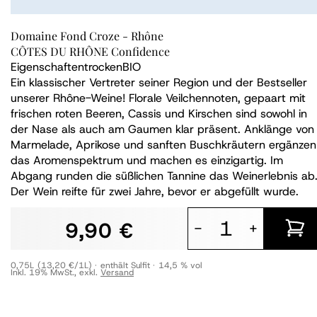
Domaine Fond Croze - Rhône
CÔTES DU RHÔNE Confidence
Eigenschaften
trocken
BIO
Ein klassischer Vertreter seiner Region und der Bestseller
unserer Rhône-Weine! Florale Veilchennoten, gepaart mit
frischen roten Beeren, Cassis und Kirschen sind sowohl in
der Nase als auch am Gaumen klar präsent. Anklänge von
Marmelade, Aprikose und sanften Buschkräutern ergänzen
das Aromenspektrum und machen es einzigartig. Im
Abgang runden die süßlichen Tannine das Weinerlebnis ab
Der Wein reifte für zwei Jahre, bevor er abgefüllt wurde.
9,90 €
-
+
0,75L
(13,20 €/1L)
enthält Sulfit
14,5 % vol
Inkl. 19% MwSt.
,
exkl.
Versand