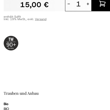
15,00 €
-
+
enthält Sulfit
Inkl. 19% MwSt.
,
exkl.
Versand
90+
Trauben und Anbau
Bio
BIO