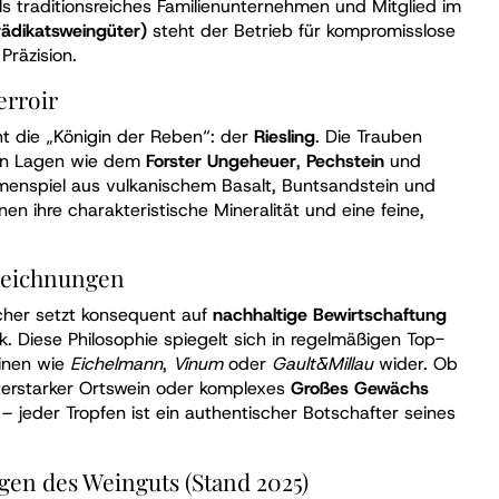
Als traditionsreiches Familienunternehmen und Mitglied im
ädikatsweingüter)
steht der Betrieb für kompromisslose
Präzision.
erroir
t die „Königin der Reben“: der
Riesling
. Die Trauben
en Lagen wie dem
Forster Ungeheuer
,
Pechstein
und
enspiel aus vulkanischem Basalt, Buntsandstein und
en ihre charakteristische Mineralität und eine feine,
zeichnungen
her setzt konsequent auf
nachhaltige Bewirtschaftung
. Diese Philosophie spiegelt sich in regelmäßigen Top-
inen wie
Eichelmann
,
Vinum
oder
Gault&Millau
wider. Ob
kterstarker Ortswein oder komplexes
Großes Gewächs
– jeder Tropfen ist ein authentischer Botschafter seines
gen des Weinguts (Stand 2025)