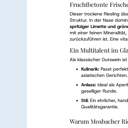
Fruchtbetonte Frisch
Dieser trockene Riesling üb
Struktur. In der Nase domi
spritziger Limette und grü
mit einer feinen Mineralität
zurückzuführen ist. Eine vit
Ein Multitalent im Gl
Als klassischer Gutswein ist
Kulinarik:
Passt perfekt
asiatischen Gerichten.
Anlass:
Ideal als Aperi
geselliger Runde.
Stil:
Ein ehrlicher, han
Qualitätsgarantie.
Warum Mosbacher Rie