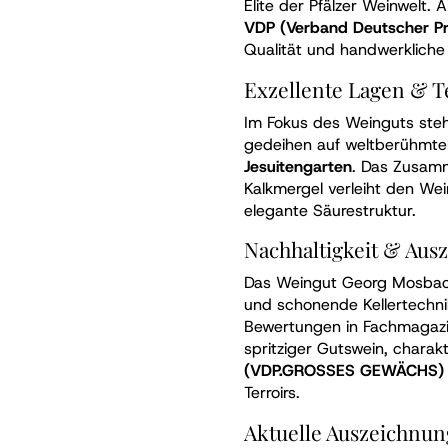
Elite der Pfälzer Weinwelt. 
VDP (Verband Deutscher Pr
Qualität und handwerkliche 
Exzellente Lagen & T
Im Fokus des Weinguts steh
gedeihen auf weltberühmt
Jesuitengarten
. Das Zusamm
Kalkmergel verleiht den Wein
elegante Säurestruktur.
Nachhaltigkeit & Aus
Das Weingut Georg Mosbac
und schonende Kellertechnik
Bewertungen in Fachmagaz
spritziger Gutswein, chara
(VDP.GROSSES GEWÄCHS)
Terroirs.
Aktuelle Auszeichnun