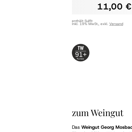
11,00 €
enthält Sulfit
Inkl. 19% MwSt.
,
exkl.
Versand
91+
zum Weingut
Das
Weingut Georg Mosba