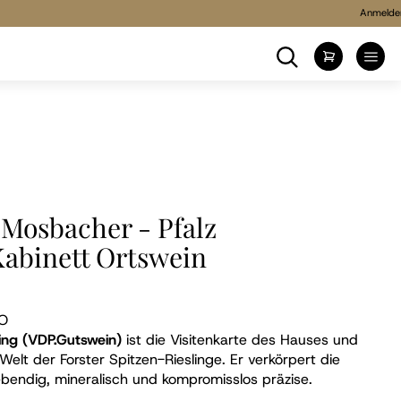
Anmelde
Suche
Mein Wa
Mosbacher - Pfalz
Kabinett Ortswein
O
ing (VDP.Gutswein)
ist die Visitenkarte des Hauses und
 Welt der Forster Spitzen-Rieslinge. Er verkörpert die
lebendig, mineralisch und kompromisslos präzise.