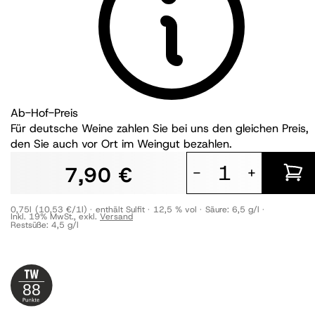
Ab-Hof-Preis
Für deutsche Weine zahlen Sie bei uns den gleichen Preis,
den Sie auch vor Ort im Weingut bezahlen.
7,90 €
-
+
0,75l
(10,53 €/1l)
enthält Sulfit
12,5 % vol
Säure:
6,5 g/l
Inkl. 19% MwSt.
,
exkl.
Versand
Restsüße:
4,5 g/l
88