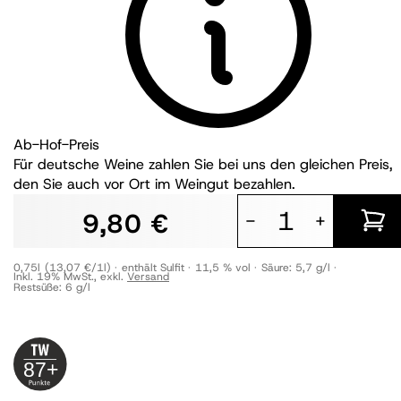
Ab-Hof-Preis
Für deutsche Weine zahlen Sie bei uns den gleichen Preis,
den Sie auch vor Ort im Weingut bezahlen.
9,80 €
-
+
0,75l
(13,07 €/1l)
enthält Sulfit
11,5 % vol
Säure:
5,7 g/l
Inkl. 19% MwSt.
,
exkl.
Versand
Restsüße:
6 g/l
87+