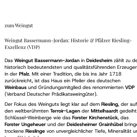
zum Weingut
Weingut Bassermann-Jordan: Historie & Pfälzer Riesling-
Exzellenz (VDP)
Das
Weingut Bassermann-Jordan
in
Deidesheim
zählt zu d
historisch bedeutendsten und qualitätsführenden Erzeuge
in der
Pfalz
. Mit einer Tradition, die bis ins Jahr 1718
zurückreicht, ist das Haus ein Pfeiler des deutschen
Weinbaus
und Gründungsmitglied des renommierten
VDP
(Verband Deutscher Prädikatsweingüter).
Der Fokus des Weinguts liegt klar auf dem
Riesling
, der auf
den weltberühmten
Terroir-Lagen
der
Mittelhaardt
gedeiht
Schlüssel-Weinberge wie das
Forster Kirchenstück
, das
Forster Ungeheuer
und der
Deidesheimer Grainhübel
bring
trockene
Rieslinge
von unvergleichlicher Tiefe, Mineralität 