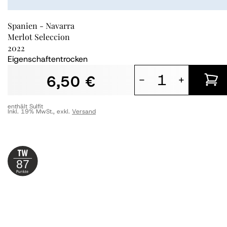
Spanien - Navarra
Merlot Seleccion
2022
Eigenschaften
trocken
6,50 €
-
+
enthält Sulfit
Inkl. 19% MwSt.
,
exkl.
Versand
87