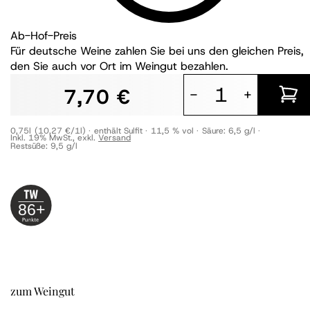
Ab-Hof-Preis
Für deutsche Weine zahlen Sie bei uns den gleichen Preis,
den Sie auch vor Ort im Weingut bezahlen.
7,70 €
-
+
0,75l
(10,27 €/1l)
enthält Sulfit
11,5 % vol
Säure:
6,5 g/l
Inkl. 19% MwSt.
,
exkl.
Versand
Restsüße:
9,5 g/l
86+
zum Weingut