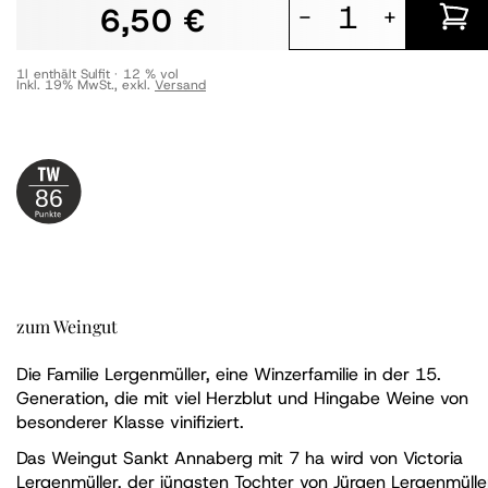
6,50 €
-
+
1l
enthält Sulfit
12 % vol
Inkl. 19% MwSt.
,
exkl.
Versand
86
zum Weingut
Die Familie Lergenmüller, eine Winzerfamilie in der 15.
Generation, die mit viel Herzblut und Hingabe Weine von
besonderer Klasse vinifiziert.
Das Weingut Sankt Annaberg mit 7 ha wird von Victoria
Lergenmüller, der jüngsten Tochter von Jürgen Lergenmülle