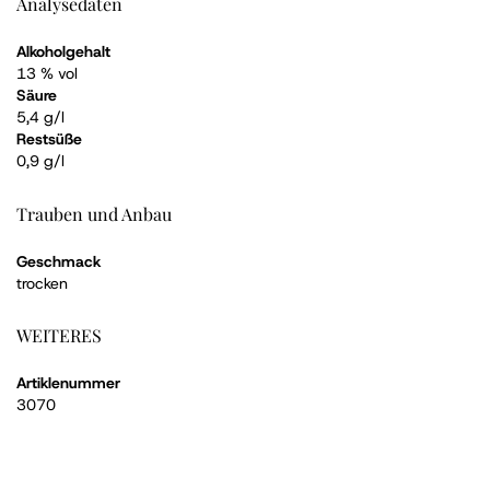
Analysedaten
Alkoholgehalt
13 % vol
Säure
5,4 g/l
Restsüße
0,9 g/l
Trauben und Anbau
Geschmack
trocken
WEITERES
Artiklenummer
3070