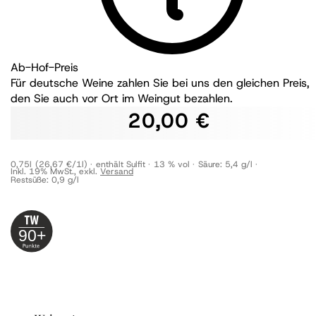
Ab-Hof-Preis
Für deutsche Weine zahlen Sie bei uns den gleichen Preis,
den Sie auch vor Ort im Weingut bezahlen.
20,00 €
0,75l
(26,67 €/1l)
enthält Sulfit
13 % vol
Säure:
5,4 g/l
Inkl. 19% MwSt.
,
exkl.
Versand
Restsüße:
0,9 g/l
90+