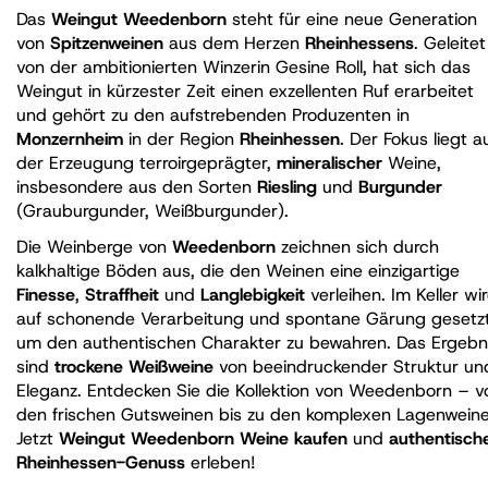
Das
Weingut Weedenborn
steht für eine neue Generation
von
Spitzenweinen
aus dem Herzen
Rheinhessens
. Geleitet
von der ambitionierten Winzerin Gesine Roll, hat sich das
Weingut in kürzester Zeit einen exzellenten Ruf erarbeitet
und gehört zu den aufstrebenden Produzenten in
Monzernheim
in der Region
Rheinhessen
. Der Fokus liegt a
der Erzeugung terroirgeprägter,
mineralischer
Weine,
insbesondere aus den Sorten
Riesling
und
Burgunder
(Grauburgunder, Weißburgunder).
Die Weinberge von
Weedenborn
zeichnen sich durch
kalkhaltige Böden aus, die den Weinen eine einzigartige
Finesse
,
Straffheit
und
Langlebigkeit
verleihen. Im Keller wi
auf schonende Verarbeitung und spontane Gärung gesetzt
um den authentischen Charakter zu bewahren. Das Ergebn
sind
trockene Weißweine
von beeindruckender Struktur un
Eleganz. Entdecken Sie die Kollektion von Weedenborn – v
den frischen Gutsweinen bis zu den komplexen Lagenweine
Jetzt
Weingut Weedenborn Weine kaufen
und
authentisch
Rheinhessen-Genuss
erleben!