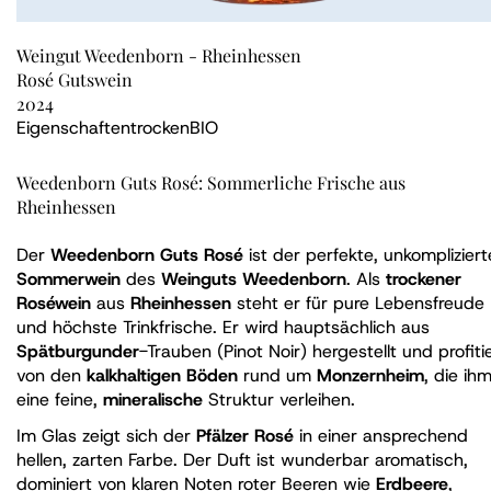
Weingut Weedenborn - Rheinhessen
Rosé Gutswein
2024
Eigenschaften
trocken
BIO
Weedenborn Guts Rosé: Sommerliche Frische aus
Rheinhessen
Der
Weedenborn Guts Rosé
ist der perfekte, unkompliziert
Sommerwein
des
Weinguts Weedenborn
. Als
trockener
Roséwein
aus
Rheinhessen
steht er für pure Lebensfreude
und höchste Trinkfrische. Er wird hauptsächlich aus
Spätburgunder
-Trauben (Pinot Noir) hergestellt und profiti
von den
kalkhaltigen Böden
rund um
Monzernheim
, die ih
eine feine,
mineralische
Struktur verleihen.
Im Glas zeigt sich der
Pfälzer Rosé
in einer ansprechend
hellen, zarten Farbe. Der Duft ist wunderbar aromatisch,
dominiert von klaren Noten roter Beeren wie
Erdbeere
,