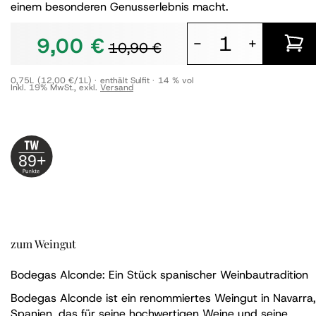
einem besonderen Genusserlebnis macht.
9,00 €
-
+
10,90 €
0,75L
(12,00 €/1L)
enthält Sulfit
14 % vol
Inkl. 19% MwSt.
,
exkl.
Versand
89+
zum Weingut
Bodegas Alconde: Ein Stück spanischer Weinbautradition
Bodegas Alconde ist ein renommiertes Weingut in Navarra,
Spanien, das für seine hochwertigen Weine und seine