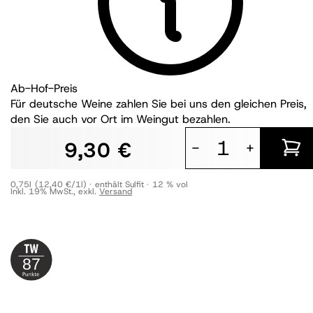
Ab-Hof-Preis
Für deutsche Weine zahlen Sie bei uns den gleichen Preis,
den Sie auch vor Ort im Weingut bezahlen.
9,30 €
-
+
0,75l
(12,40 €/1l)
enthält Sulfit
12 % vol
Inkl. 19% MwSt.
,
exkl.
Versand
87