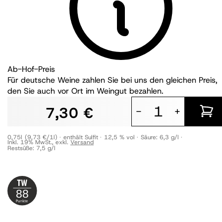
Ab-Hof-Preis
Für deutsche Weine zahlen Sie bei uns den gleichen Preis,
den Sie auch vor Ort im Weingut bezahlen.
7,30 €
-
+
0,75l
(9,73 €/1l)
enthält Sulfit
12,5 % vol
Säure:
6,3 g/l
Inkl. 19% MwSt.
,
exkl.
Versand
Restsüße:
7,5 g/l
88