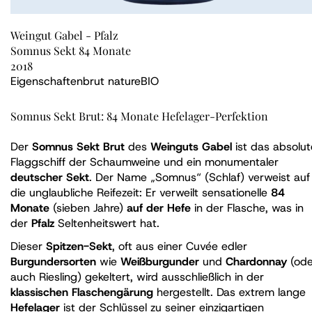
Weingut Gabel - Pfalz
Somnus Sekt 84 Monate
2018
Eigenschaften
brut nature
BIO
Somnus Sekt Brut: 84 Monate Hefelager-Perfektion
Der
Somnus Sekt Brut
des
Weinguts Gabel
ist das absolut
Flaggschiff der Schaumweine und ein monumentaler
deutscher Sekt
. Der Name „Somnus“ (Schlaf) verweist auf
die unglaubliche Reifezeit: Er verweilt sensationelle
84
Monate
(sieben Jahre)
auf der Hefe
in der Flasche, was in
der
Pfalz
Seltenheitswert hat.
Dieser
Spitzen-Sekt
, oft aus einer Cuvée edler
Burgundersorten
wie
Weißburgunder
und
Chardonnay
(ode
auch Riesling) gekeltert, wird ausschließlich in der
klassischen Flaschengärung
hergestellt. Das extrem lange
Hefelager
ist der Schlüssel zu seiner einzigartigen