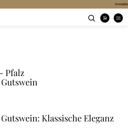
Anmelde
Suche
Mein Wa
- Pfalz
 Gutswein
Gutswein: Klassische Eleganz