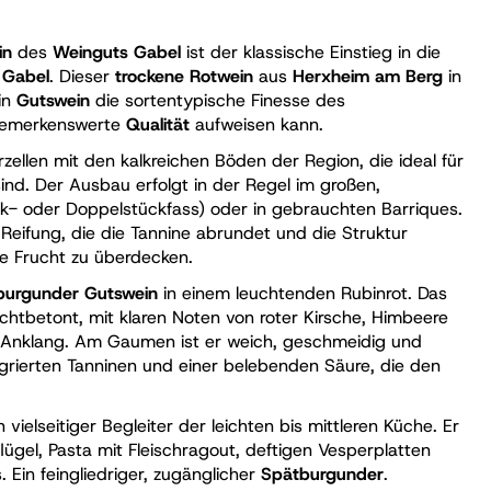
in
des
Weinguts Gabel
ist der klassische Einstieg in die
r Gabel
. Dieser
trockene Rotwein
aus
Herxheim am Berg
in
in
Gutswein
die sortentypische Finesse des
bemerkenswerte
Qualität
aufweisen kann.
ellen mit den kalkreichen Böden der Region, die ideal für
nd. Der Ausbau erfolgt in der Regel im großen,
k- oder Doppelstückfass) oder in gebrauchten Barriques.
 Reifung, die die Tannine abrundet und die Struktur
re Frucht zu überdecken.
burgunder Gutswein
in einem leuchtenden Rubinrot. Das
chtbetont, mit klaren Noten von roter Kirsche, Himbeere
 Anklang. Am Gaumen ist er weich, geschmeidig und
egrierten Tanninen und einer belebenden Säure, die den
n vielseitiger Begleiter der leichten bis mittleren Küche. Er
ügel, Pasta mit Fleischragout, deftigen Vesperplatten
. Ein feingliedriger, zugänglicher
Spätburgunder
.