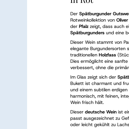
Der
Spätburgunder Gutswe
Rotweinkollektion von
Olive
der
Pfalz
zeigt, dass auch e
Spätburgunders
und eine 
Dieser Wein stammt von Parz
elegante Burgundersorten si
traditionellen
Holzfass
(Stüc
Dies ermöglicht eine sanfte
verbessert, ohne die primä
Im Glas zeigt sich der
Spät
Bukett ist charmant und fru
und einem subtilen erdigen
harmonisch, mit feinen, int
Wein frisch hält.
Dieser
deutsche Wein
ist ei
passt ausgezeichnet zu Gefl
oder leicht gekühlt zu Lachs