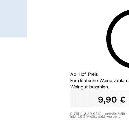
Ab-Hof-Preis
Für deutsche Weine zahlen S
Weingut bezahlen.
9,90 €
0,75l
(13,20 €/1l)
enthält Sulfit
Inkl. 19% MwSt.
,
exkl.
Versand