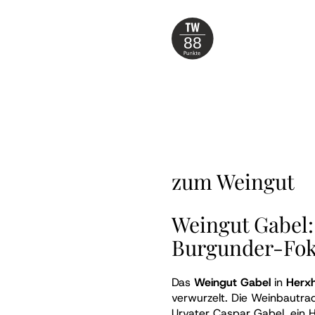
88
zum Weingut
Weingut Gabel:
Burgunder-Fo
Das
Weingut Gabel
in
Herx
verwurzelt. Die Weinbautradi
Urvater Caspar Gabel, ein H