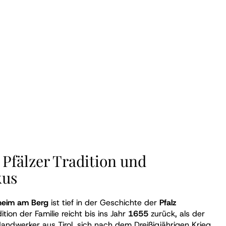
 Pfälzer Tradition und
kus
heim am Berg
ist tief in der Geschichte der
Pfalz
tion der Familie reicht bis ins Jahr
1655
zurück, als der
andwerker aus Tirol, sich nach dem Dreißigjährigen Krieg