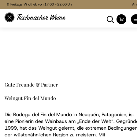
🍷 Freitags Vinothek von 17:00 - 22:00 Uhr
🍷 Freitags Vinothek von 17:00 - 22:00 Uhr
An
🕶 Weine probieren, Wein genießen, Freunde treffen!
Direkt
Suche
Mein
🚚 Bestellen & liefern lassen
zum
🏠 Reservieren & Abholen
Inhalt
Gute Freunde & Partner
Weingut Fin del Mundo
Die Bodega del Fin del Mundo in Neuquén, Patagonien, ist
eine Pionierin des Weinbaus am „Ende der Welt“. Gegründ
1999, hat das Weingut gelernt, die extremen Bedingunge
der wüstenähnlichen Region zu meistern. Mit