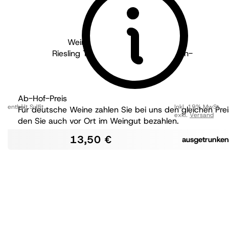
Weingut Pflüger - Pfalz
2021
Riesling Tradition -aus besten Lagen-
trocken
Ab-Hof-Preis
enthält Sulfit
Inkl. 19% MwSt.
,
Für deutsche Weine zahlen Sie bei uns den gleichen Prei
exkl.
Versand
den Sie auch vor Ort im Weingut bezahlen.
13,50 €
ausgetrunken