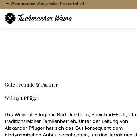
🍷 Freitags Vinothek von 17:00 - 22:00 Uhr
🕶 Weine probieren, Wein genießen, Freunde treffen!
🕶 Weine probieren, Wein genießen, Freunde treffen!
Direkt
🚚 Bestellen & liefern lassen
zum
🏠 Reservieren & Abholen
Inhalt
Gute Freunde & Partner
Weingut Pflüger
Das Weingut Pflüger in Bad Dürkheim, Rheinland-Pfalz, ist 
traditionsreicher Familienbetrieb. Unter der Leitung von
Alexander Pflüger hat sich das Gut konsequent dem
biodynamischen Anbau verschrieben, um das Terroir und d