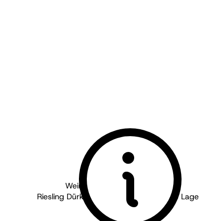
Weingut Pflüger - Pfalz
2024
Riesling Dürkheimer Michelsberg Große Lage
trocken
BIO