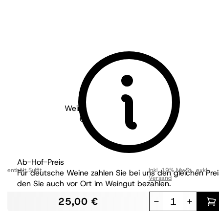
Weingut Pflüger - Pfalz
2021
Chardonnay Reserve
trocken
BIO
Ab-Hof-Preis
enthält Sulfit
Inkl. 19% MwSt.
,
exkl.
Für deutsche Weine zahlen Sie bei uns den gleichen Prei
Versand
den Sie auch vor Ort im Weingut bezahlen.
25,00 €
-
+