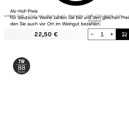
Ab-Hof-Preis
enthält Sulfit
12 % vol
Säure:
5 g/l
Restsüße:
1 g/l
Inkl. 19% MwSt.
,
exkl.
Für deutsche Weine zahlen Sie bei uns den gleichen Prei
Versand
den Sie auch vor Ort im Weingut bezahlen.
22,50 €
-
+
88