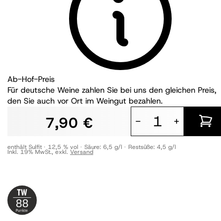
Ab-Hof-Preis
Für deutsche Weine zahlen Sie bei uns den gleichen Preis,
den Sie auch vor Ort im Weingut bezahlen.
7,90 €
-
+
enthält Sulfit
12,5 % vol
Säure:
6,5 g/l
Restsüße:
4,5 g/l
Inkl. 19% MwSt.
,
exkl.
Versand
88