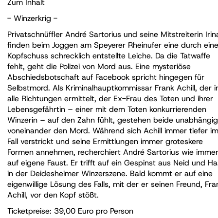
Zum Inhalt
- Winzerkrig -
Privatschnüffler André Sartorius und seine Mitstreiterin Irin
finden beim Joggen am Speyerer Rheinufer eine durch ein
Kopfschuss schrecklich entstellte Leiche. Da die Tatwaffe
fehlt, geht die Polizei von Mord aus. Eine mysteriöse
Abschiedsbotschaft auf Facebook spricht hingegen für
Selbstmord. Als Kriminalhauptkommissar Frank Achill, der i
alle Richtungen ermittelt, der Ex-Frau des Toten und ihrer
Lebensgefährtin – einer mit dem Toten konkurrierenden
Winzerin – auf den Zahn fühlt, gestehen beide unabhängig
voneinander den Mord. Während sich Achill immer tiefer i
Fall verstrickt und seine Ermittlungen immer groteskere
Formen annehmen, recherchiert André Sartorius wie imme
auf eigene Faust. Er trifft auf ein Gespinst aus Neid und H
in der Deidesheimer Winzerszene. Bald kommt er auf eine
eigenwillige Lösung des Falls, mit der er seinen Freund, Fra
Achill, vor den Kopf stößt.
Ticketpreise: 39,00 Euro pro Person