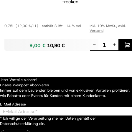
trocken
0,75L
(12,00 €/1L)
enthält Sulfit
14 % vol
Inkl. 19% MwSt.
,
exkl.
Versand
-
+
9,00 €
10,90 €
Jetzt Vorteile sichern!
Unsere Weinpost abonnieren
Immer auf dem Laufenden bleiben und von exklusiven Vorteilen profitieren,
wie Rabatte oder Events für Kunden mit einem Kundenkonto.
E-Mail Adresse
* Ich willige der Verarbeitung meiner Daten gemäß der
Datenschutzerklärung
ein.