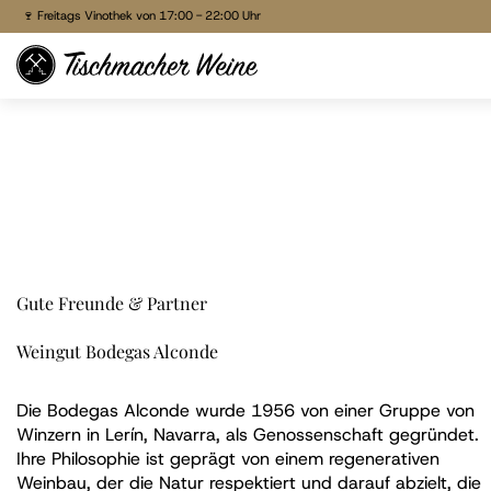
🍷 Freitags Vinothek von 17:00 - 22:00 Uhr
🕶 Weine probieren, Wein genießen, Freunde treffen!
🕶 Weine probieren, Wein genießen, Freunde treffen!
Direkt
🚚 Bestellen & liefern lassen
zum
🏠 Reservieren & Abholen
Inhalt
Gute Freunde & Partner
Weingut Bodegas Alconde
Die Bodegas Alconde wurde 1956 von einer Gruppe von
Winzern in Lerín, Navarra, als Genossenschaft gegründet.
Ihre Philosophie ist geprägt von einem regenerativen
Weinbau, der die Natur respektiert und darauf abzielt, die