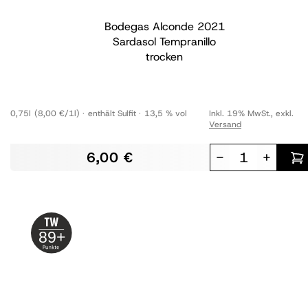
Bodegas Alconde
2021
Sardasol Tempranillo
trocken
0,75l
(8,00 €/1l)
enthält Sulfit
13,5 % vol
Inkl. 19% MwSt.
,
exkl.
Versand
6,00 €
-
+
89+