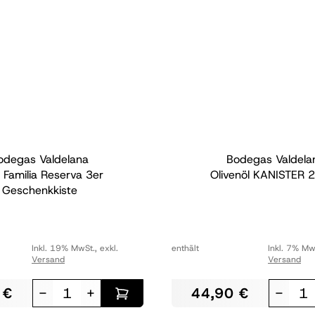
odegas Valdelana
Bodegas Valdela
a Familia Reserva 3er
Olivenöl KANISTER 2 
Geschenkkiste
Inkl. 19% MwSt.
,
exkl.
enthält
Inkl. 7% Mw
Versand
Versand
 €
-
+
44,90 €
-