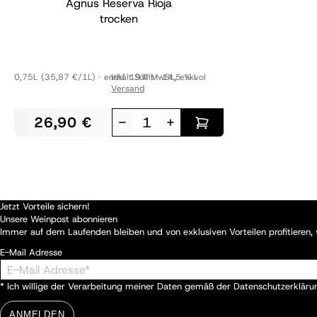
Agnus Reserva Rioja
trocken
0,75L
(35,87 €/1L)
enthält Sulfit
Inkl. 19% MwSt.
14,5 % vol
,
exkl.
Versand
26,90 €
-
+
Jetzt Vorteile sichern!
Unsere Weinpost abonnieren
Immer auf dem Laufenden bleiben und von exklusiven Vorteilen profitieren
E-Mail Adresse
* Ich willige der Verarbeitung meiner Daten gemäß der
Datenschutzerkläru
ANMELDEN