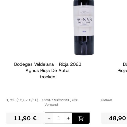
Bodegas Valdelana - Rioja
2023
B
Agnus Rioja De Autor
Rioj
trocken
0,75L
(15,87 €/1L)
enthält Sulfit
Inkl. 19% MwSt.
,
exkl.
enthält
Versand
11,90 €
-
+
48,90