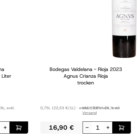
na
Bodegas Valdelana - Rioja
2023
Liter
Agnus Crianza Rioja
trocken
St.
,
exkl.
0,75L
(22,53 €/1L)
enthält Sulfit
Inkl. 19% MwSt.
14 % vol
,
exkl.
Versand
+
16,90 €
-
+