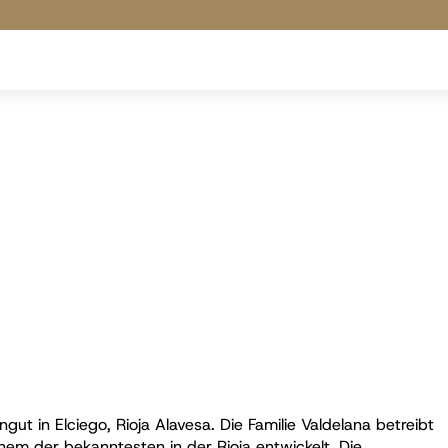
gut in Elciego, Rioja Alavesa. Die Familie Valdelana betreibt
nem der bekanntesten in der Rioja entwickelt. Die