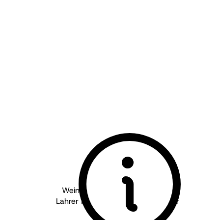
Weingut Wöhrle - Baden
2024
Lahrer Kronenbühl Grauburgunder
trocken
BIO