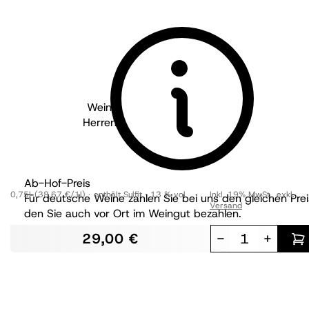
Weingut Wöhrle - Baden
2022
Herrentisch Weissburgunder GG
trocken
BIO
Ab-Hof-Preis
0,75l
(38,67 €/1l)
enthält Sulfit
13 % vol
Inkl. 19% MwSt.
,
exkl.
Für deutsche Weine zahlen Sie bei uns den gleichen Prei
Versand
den Sie auch vor Ort im Weingut bezahlen.
29,00 €
-
+