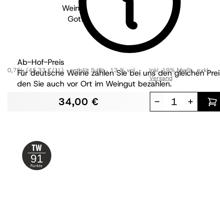
Weingut Wöhrle - Baden
2023
Gottsacker Chardonnay GG
trocken
BIO
Ab-Hof-Preis
0,75L
(45,33 €/1L)
enthält Sulfit
13 % vol
Inkl. 19% MwSt.
,
exkl.
Für deutsche Weine zahlen Sie bei uns den gleichen Prei
Versand
den Sie auch vor Ort im Weingut bezahlen.
34,00 €
-
+
91