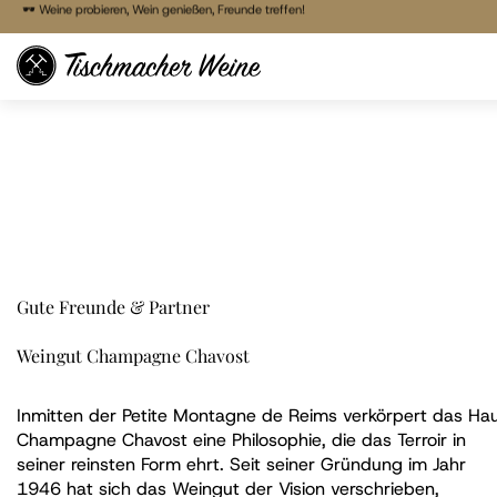
🍷 Freitags Vinothek von 17:00 - 22:00 Uhr
🕶 Weine probieren, Wein genießen, Freunde treffen!
🕶 Weine probieren, Wein genießen, Freunde treffen!
Direkt
🚚 Bestellen & liefern lassen
zum
🏠 Reservieren & Abholen
Inhalt
Gute Freunde & Partner
Weingut Champagne Chavost
Inmitten der Petite Montagne de Reims verkörpert das Ha
Champagne Chavost eine Philosophie, die das Terroir in
seiner reinsten Form ehrt. Seit seiner Gründung im Jahr
1946 hat sich das Weingut der Vision verschrieben,