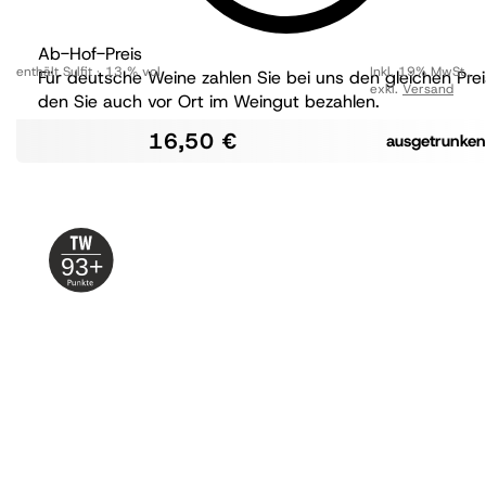
Ab-Hof-Preis
enthält Sulfit
13 % vol
Inkl. 19% MwSt.
,
Für deutsche Weine zahlen Sie bei uns den gleichen Prei
exkl.
Versand
den Sie auch vor Ort im Weingut bezahlen.
16,50 €
ausgetrunken
93+