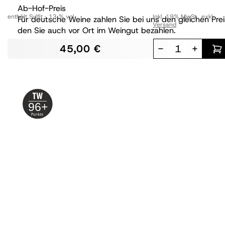
Ab-Hof-Preis
enthält Sulfit
13 % vol
Inkl. 19% MwSt.
,
exkl.
Für deutsche Weine zahlen Sie bei uns den gleichen Prei
Versand
den Sie auch vor Ort im Weingut bezahlen.
45,00 €
-
+
96+