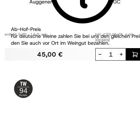
Auggener Letten Grauer Burgunder GC
trocken
Ab-Hof-Preis
enthält Sulfit
14 % vol
Inkl. 19% MwSt.
,
exkl.
Für deutsche Weine zahlen Sie bei uns den gleichen Prei
Versand
den Sie auch vor Ort im Weingut bezahlen.
45,00 €
-
+
94