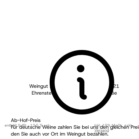
Weingut Martin Waßmer - Baden
2021
Ehrenstetter Ölberg "Chapelle" Cuvée
trocken
Ab-Hof-Preis
enthält Sulfit
13,5 % vol
Inkl. 19% MwSt.
,
exkl.
Für deutsche Weine zahlen Sie bei uns den gleichen Prei
Versand
den Sie auch vor Ort im Weingut bezahlen.