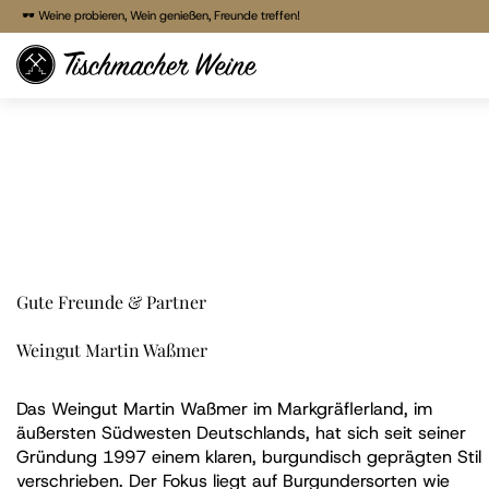
🍷 Freitags Vinothek von 17:00 - 22:00 Uhr
🕶 Weine probieren, Wein genießen, Freunde treffen!
🕶 Weine probieren, Wein genießen, Freunde treffen!
Direkt
🚚 Bestellen & liefern lassen
zum
🏠 Reservieren & Abholen
Inhalt
Gute Freunde & Partner
Weingut Martin Waßmer
Das Weingut Martin Waßmer im Markgräflerland, im
äußersten Südwesten Deutschlands, hat sich seit seiner
Gründung 1997 einem klaren, burgundisch geprägten Stil
verschrieben. Der Fokus liegt auf Burgundersorten wie