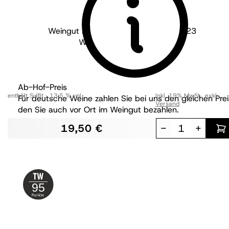
Weingut Martin Waßmer - Baden
2023
Weisser Burgunder SW
trocken
Ab-Hof-Preis
enthält Sulfit
13,5 % vol
Inkl. 19% MwSt.
,
exkl.
Für deutsche Weine zahlen Sie bei uns den gleichen Prei
Versand
den Sie auch vor Ort im Weingut bezahlen.
19,50 €
-
+
95