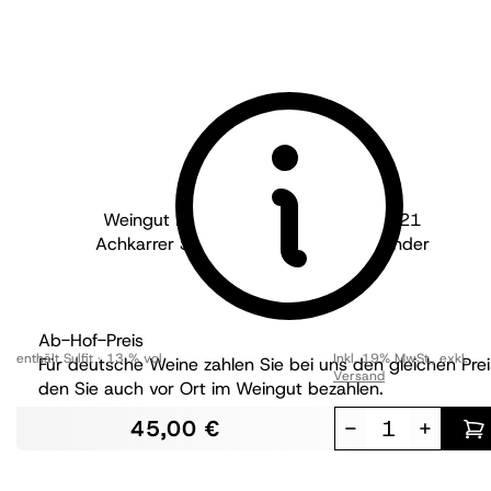
Weingut Martin Waßmer - Baden
2021
Achkarrer Schlossberg Grauer Burgunder
trocken
Ab-Hof-Preis
enthält Sulfit
13 % vol
Inkl. 19% MwSt.
,
exkl.
Für deutsche Weine zahlen Sie bei uns den gleichen Prei
Versand
den Sie auch vor Ort im Weingut bezahlen.
45,00 €
-
+