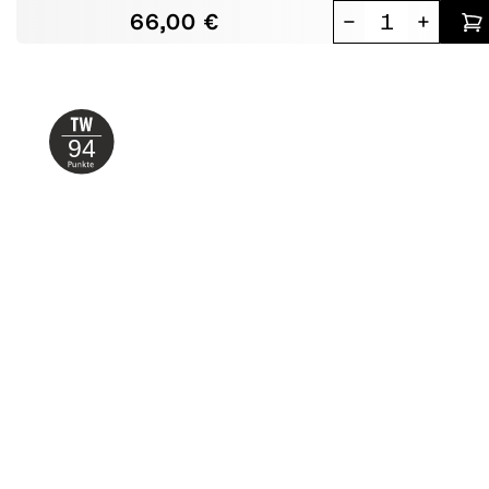
66,00 €
-
+
94