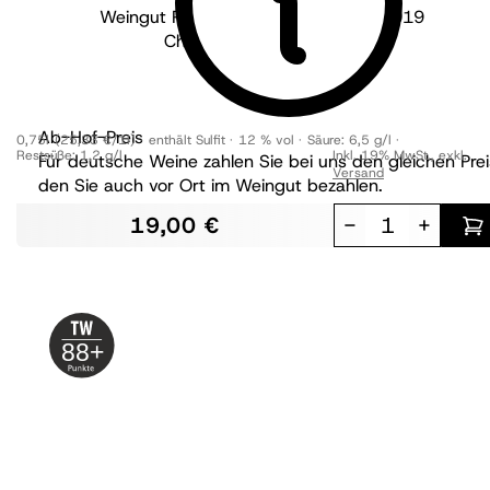
Weingut Peth-Wetz - Rheinhessen
2019
Chardonnay & Pinot Noir
brut nature
BIO
Ab-Hof-Preis
0,75l
(25,33 €/1l)
enthält Sulfit
12 % vol
Säure:
6,5 g/l
Restsüße:
1,2 g/l
Inkl. 19% MwSt.
,
exkl.
Für deutsche Weine zahlen Sie bei uns den gleichen Prei
Versand
den Sie auch vor Ort im Weingut bezahlen.
19,00 €
-
+
88+