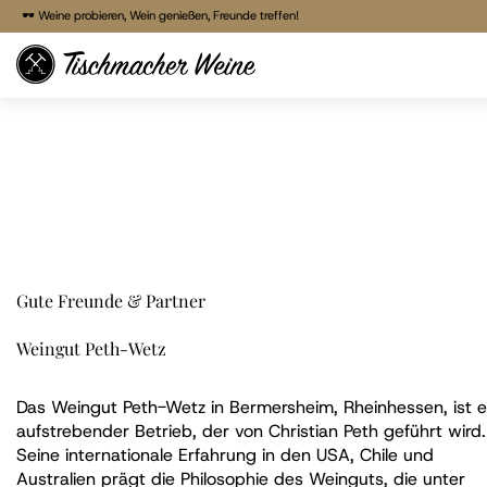
🍷 Freitags Vinothek von 17:00 - 22:00 Uhr
🕶 Weine probieren, Wein genießen, Freunde treffen!
🕶 Weine probieren, Wein genießen, Freunde treffen!
Direkt
🚚 Bestellen & liefern lassen
zum
🏠 Reservieren & Abholen
Inhalt
Gute Freunde & Partner
Weingut Peth-Wetz
Das Weingut Peth-Wetz in Bermersheim, Rheinhessen, ist e
aufstrebender Betrieb, der von Christian Peth geführt wird.
Seine internationale Erfahrung in den USA, Chile und
Australien prägt die Philosophie des Weinguts, die unter