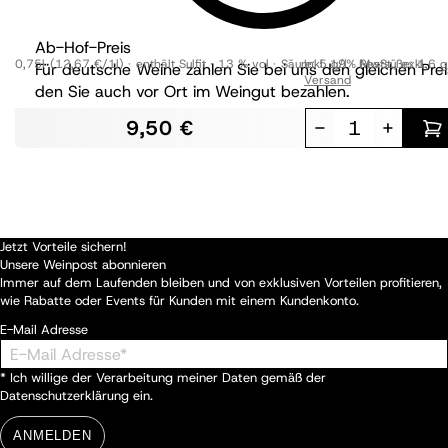
Ab-Hof-Preis
0,75l
(12,67 €/1l)
enthält Sulfit
13 % vol
Säure:
Inkl. 19% MwSt.
5 g/l
Restsüße:
,
exkl.
1,6 g
Für deutsche Weine zahlen Sie bei uns den gleichen Prei
Versand
den Sie auch vor Ort im Weingut bezahlen.
9,50 €
-
+
Jetzt Vorteile sichern!
Unsere Weinpost abonnieren
Immer auf dem Laufenden bleiben und von exklusiven Vorteilen profitieren,
wie Rabatte oder Events für Kunden mit einem Kundenkonto.
E-Mail Adresse
* Ich willige der Verarbeitung meiner Daten gemäß der
Datenschutzerklärung
ein.
ANMELDEN