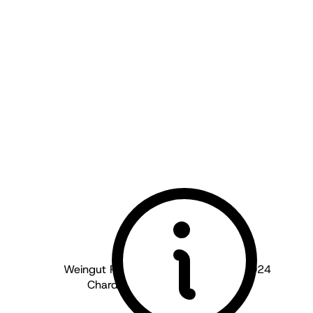
Weingut Peth-Wetz - Rheinhessen
2024
Chardonnay & Weissburgunder
trocken
BIO