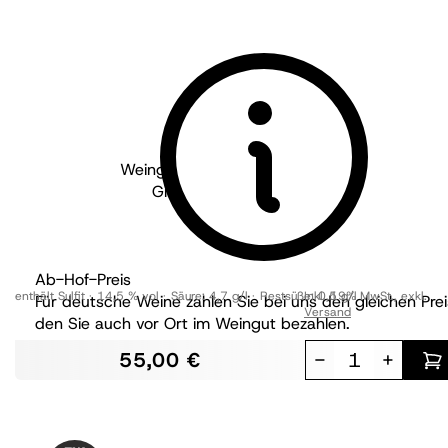
Weingut Peth-Wetz - Pfalz
2022
Grand Vintage MALBEC
trocken
Ab-Hof-Preis
enthält Sulfit
14,5 % vol
Säure:
4,7 g/l
Restsüße:
Inkl. 19% MwSt.
0,5 g/l
,
exkl.
Für deutsche Weine zahlen Sie bei uns den gleichen Prei
Versand
den Sie auch vor Ort im Weingut bezahlen.
55,00 €
-
+