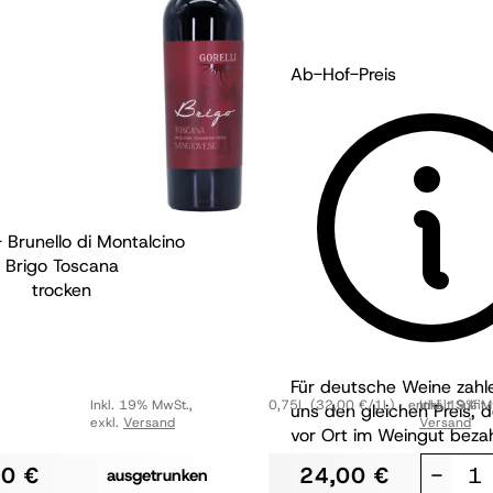
Ab-Hof-Preis
 - Brunello di Montalcino
Weingut Pflüger - P
Brigo Toscana
Pflüger Pinot Noir Ö
trocken
trocken
BIO
Für deutsche Weine zahle
Inkl. 19% MwSt.
,
0,75L
(32,00 €/1L)
enthält Sulfit
Inkl. 19% M
uns den gleichen Preis, 
exkl.
Versand
Versand
vor Ort im Weingut bezah
50 €
24,00 €
-
ausgetrunken