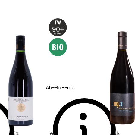
90+
Ab-Hof-Preis
alz
2021
Weingut Nauerth-Gnägy - Pfalz