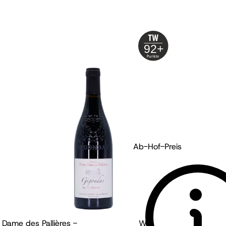
92+
Ab-Hof-Preis
 Dame des Pallières -
Weingut Münzberg - Pf