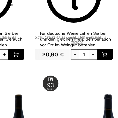
mstein
2016
Herrenwingert Pinot Noir
trocken
n Sie bei
Für deutsche Weine zahlen Sie bei
wSt.
13,5 % vol
,
exkl.
0,75L
(27,87 €/1L)
enthält Sulfit
Inkl. 19% MwSt.
13,5 % vol
,
exkl.
den Sie auch
uns den gleichen Preis, den Sie auch
Versand
len.
vor Ort im Weingut bezahlen.
+
20,90 €
-
+
93