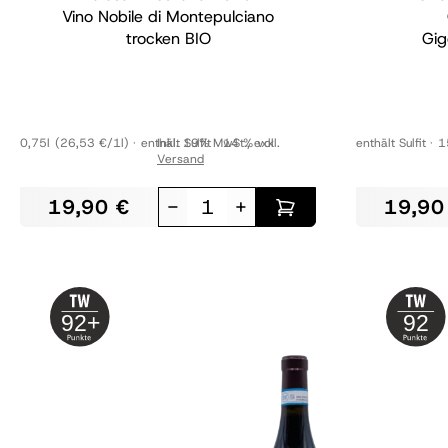
Vino Nobile di Montepulciano
trocken
BIO
Gig
0,75l
(26,53 €/1l)
enthält Sulfit
Inkl. 19% MwSt.
14 % vol
,
exkl.
enthält Sulfit
1
Versand
19,90 €
-
+
19,90
92+
92