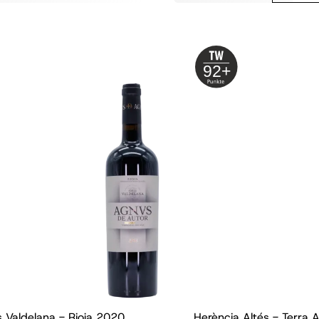
92+
 Valdelana - Rioja
2020
Herència Altés - Terra 