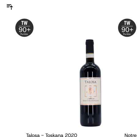
90+
90+
Talosa - Toskana
2020
Notre