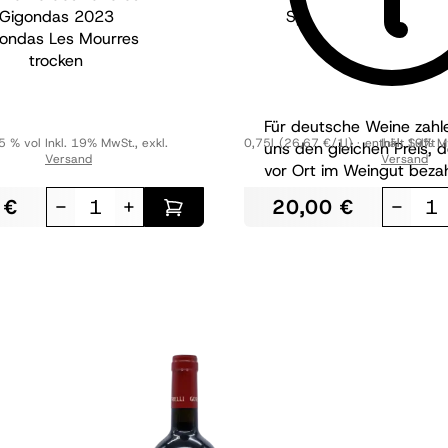
Gigondas
2023
Spätburgunder Godra
ondas Les Mourres
Kalkstein
trocken
trocken
BIO
Für deutsche Weine zahle
5 % vol
Inkl. 19% MwSt.
,
exkl.
0,75l
(26,67 €/1l)
enthält Sulfit
Inkl. 19% M
uns den gleichen Preis, 
Versand
Versand
vor Ort im Weingut bezah
 €
-
+
20,00 €
-