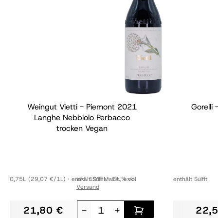
Weingut Vietti - Piemont
2021
Gorelli
Langhe Nebbiolo Perbacco
trocken
Vegan
0,75L
(29,07 €/1L)
enthält Sulfit
Inkl. 19% MwSt.
14 % vol
,
exkl.
enthält Sulfit
Versand
21,80 €
-
+
22,