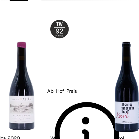
92
Ab-Hof-Preis
Alta
2020
Weingut Bergmannhof - Südtirol