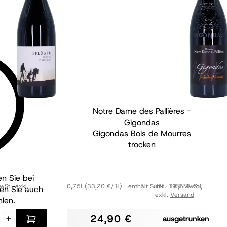
falz
Notre Dame des Pallières -
lberg
Gigondas
Gigondas Bois de Mourres
trocken
n Sie bei
wSt.
,
exkl.
0,75l
(33,20 €/1l)
enthält Sulfit
Inkl. 19% MwSt.
15,5 % vol
,
den Sie auch
exkl.
Versand
len.
+
24,90 €
ausgetrunken