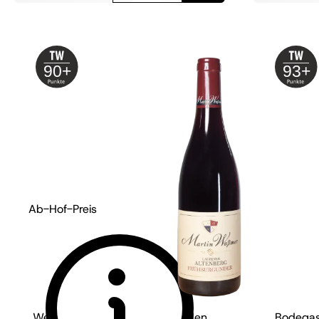
90+
93+
Ab-Hof-Preis
Weingut Martin Waßmer - Baden
Bodegas