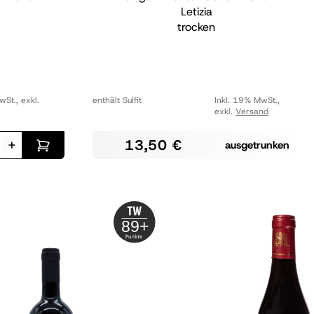
Letizia
trocken
wSt.
,
exkl.
enthält Sulfit
Inkl. 19% MwSt.
,
exkl.
Versand
+
13,50 €
ausgetrunken
89+