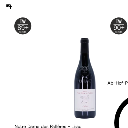
89+
90+
Ab-Hof-Pr
Notre Dame des Pallières - Lirac
Weing