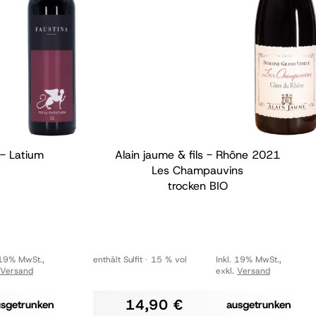
 - Latium
Alain jaume & fils - Rhône
2021
Les Champauvins
trocken
BIO
 19% MwSt.
,
enthält Sulfit
15 % vol
Inkl. 19% MwSt.
,
Versand
exkl.
Versand
14,90 €
usgetrunken
ausgetrunken