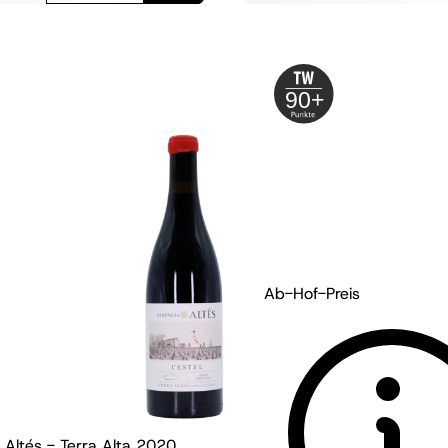
90+
Ab-Hof-Preis
 Altés - Terra Alta
2020
Weingut Gabel - Pfal