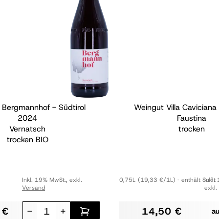
 Bergmannhof - Südtirol
Weingut Villa Caviciana
2024
Faustina
Vernatsch
trocken
trocken
BIO
Inkl. 19% MwSt.
,
exkl.
0,75L
(19,33 €/1L)
enthält Sulfit
Inkl.
Versand
exkl.
 €
-
+
14,50 €
a