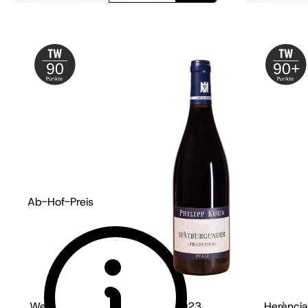
90
90+
Ab-Hof-Preis
Weingut Philipp Kuhn - Pfalz
2023
Herència