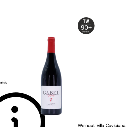
90+
eis
ut Gabel - Pfalz
2022
Weingut Villa Caviciana