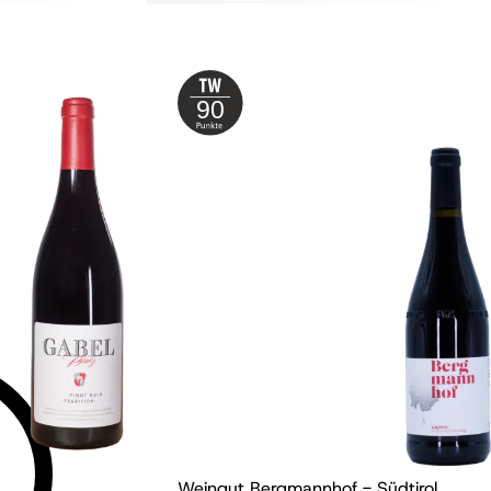
90
z
2022
Weingut Bergmannhof - Südtirol