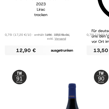
2023
Lirac
trocken
Für deuts
0,75l
(17,20 €/1l)
enthält Sulfit
Inkl. 19% MwSt.
15,5 % vol
,
0,75l
(18,00 €/
uns den g
exkl.
Versand
vor Ort i
12,90 €
13,50
ausgetrunken
91
90