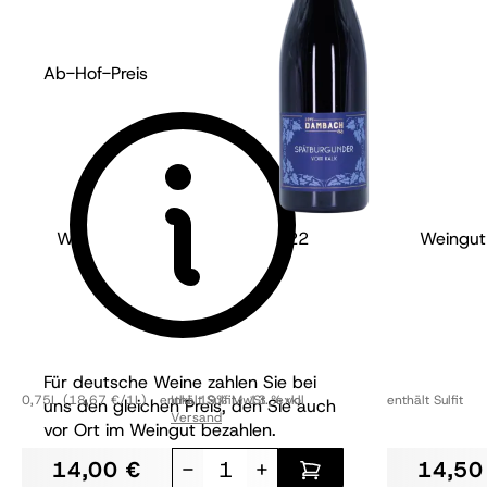
Ab-Hof-Preis
Weingut Dambach - Pfalz
2022
Weingut
Spätburgunder vom Kalk
trocken
Für deutsche Weine zahlen Sie bei
0,75L
(18,67 €/1L)
enthält Sulfit
Inkl. 19% MwSt.
13 % vol
,
exkl.
enthält Sulfit
uns den gleichen Preis, den Sie auch
Versand
vor Ort im Weingut bezahlen.
14,00 €
-
+
14,50