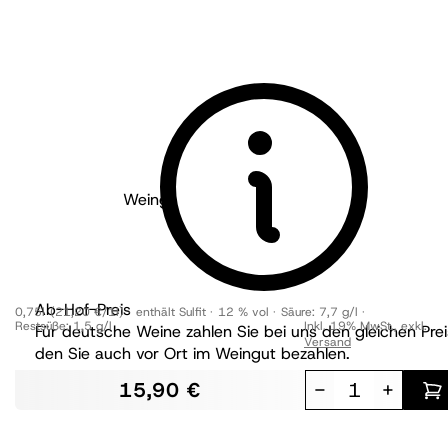
Weingut Dambach - Pfalz
2023
Riesling Spielberg
trocken
Ab-Hof-Preis
0,75l
(21,20 €/1l)
enthält Sulfit
12 % vol
Säure:
7,7 g/l
Restsüße:
1,5 g/l
Inkl. 19% MwSt.
,
exkl.
Für deutsche Weine zahlen Sie bei uns den gleichen Prei
Versand
den Sie auch vor Ort im Weingut bezahlen.
15,90 €
-
+