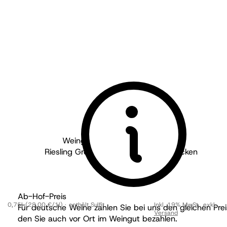
Weingut Dambach - Pfalz
2023
Riesling Großkarlbacher Burgweg trocken
trocken
Ab-Hof-Preis
0,75l
(28,00 €/1l)
enthält Sulfit
Inkl. 19% MwSt.
,
exkl.
Für deutsche Weine zahlen Sie bei uns den gleichen Prei
Versand
den Sie auch vor Ort im Weingut bezahlen.