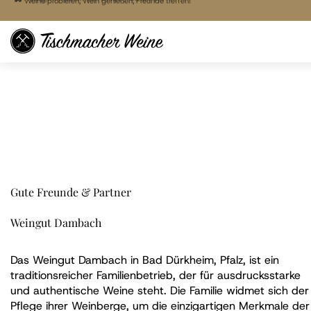
🍷 Freitags Vinothek von 17:00 - 22:00 Uhr
🕶 Weine probieren, Wein genießen, Freunde treffen!
🕶 Weine probieren, Wein genießen, Freunde treffen!
Direkt
🚚 Bestellen & liefern lassen
zum
🏠 Reservieren & Abholen
Inhalt
Gute Freunde & Partner
Weingut Dambach
Das Weingut Dambach in Bad Dürkheim, Pfalz, ist ein
traditionsreicher Familienbetrieb, der für ausdrucksstarke
und authentische Weine steht. Die Familie widmet sich der
Pflege ihrer Weinberge, um die einzigartigen Merkmale der