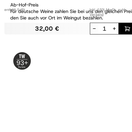
Ab-Hof-Preis
enthält Sulfit
Inkl. 19% MwSt.
,
exkl.
Für deutsche Weine zahlen Sie bei uns den gleichen Prei
Versand
den Sie auch vor Ort im Weingut bezahlen.
32,00 €
-
+
93+