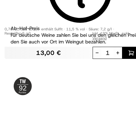
Riesling Sekt brut
trocken
BIO
Ab-Hof-Preis
0,75l
(17,33 €/1l)
enthält Sulfit
11,5 % vol
Säure:
7,2 g/l
Restsüße:
6 g/l
Inkl. 19% MwSt.
,
exkl.
Für deutsche Weine zahlen Sie bei uns den gleichen Prei
Versand
den Sie auch vor Ort im Weingut bezahlen.
13,00 €
-
+
92