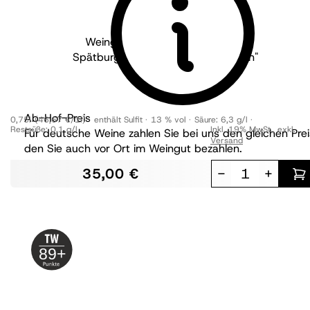
Weingut Dambach - Pfalz
2022
Spätburgunder "Am Dettenbrunnen"
trocken
Ab-Hof-Preis
0,75l
(46,67 €/1l)
enthält Sulfit
13 % vol
Säure:
6,3 g/l
Restsüße:
0,1 g/l
Inkl. 19% MwSt.
,
exkl.
Für deutsche Weine zahlen Sie bei uns den gleichen Prei
Versand
den Sie auch vor Ort im Weingut bezahlen.
35,00 €
-
+
89+