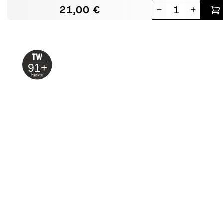
21,00 €
-
+
91+